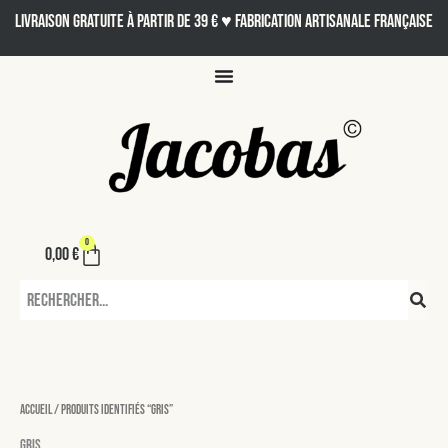
Aller
LIVRAISON GRATUITE À PARTIR DE 39 € ♥ Fabrication artisanale française
au
contenu
0
Panier
0,00
€
Rechercher
Accueil
/ Produits identifiés “gris”
gris