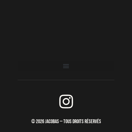
I
n
s
© 2026 JACOBAS — TOUS DROITS RÉSERVÉS