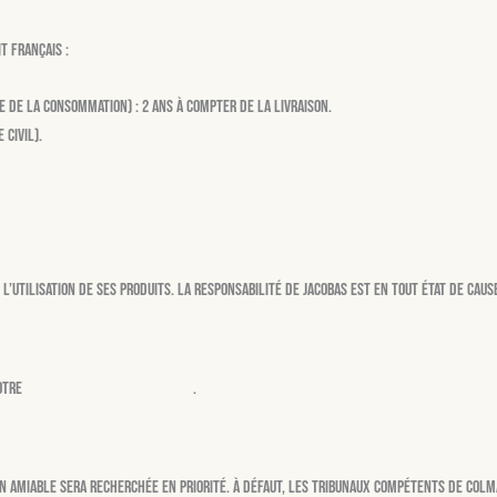
t français :
e de la consommation) : 2 ans à compter de la livraison.
 civil).
l’utilisation de ses produits. La responsabilité de Jacobas est en tout état de ca
otre
Politique de confidentialité
.
on amiable sera recherchée en priorité. À défaut, les tribunaux compétents de Colm