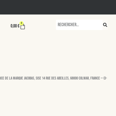
Rechercher
0
Panier
0,00
€
ice de la marque Jacobas, sise 14 rue des Abeilles, 68000 Colmar, France — ci-