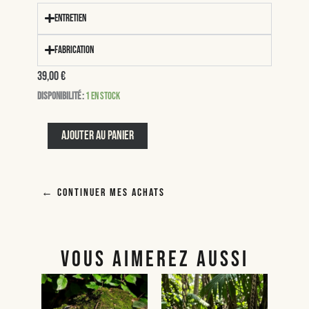
Entretien
Fabrication
39,00
€
quantité
Disponibilité :
1 en stock
de
Mindy
Ajouter au panier
← Continuer mes achats
VOUS AIMEREZ AUSSI