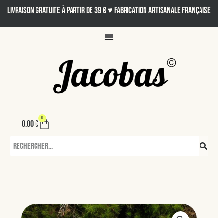
Aller
LIVRAISON GRATUITE À PARTIR DE 39 € ♥ Fabrication artisanale française
au
contenu
0
Panier
0,00
€
Rechercher