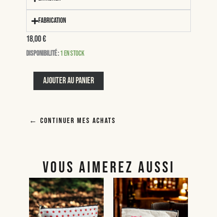
Fabrication
18,00
€
quantité
Disponibilité :
1 en stock
de
Elisabeth
Ajouter au panier
← Continuer mes achats
VOUS AIMEREZ AUSSI