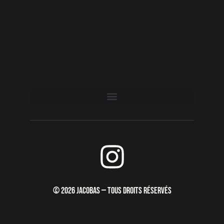
I
n
s
© 2026 JACOBAS — TOUS DROITS RÉSERVÉS
t