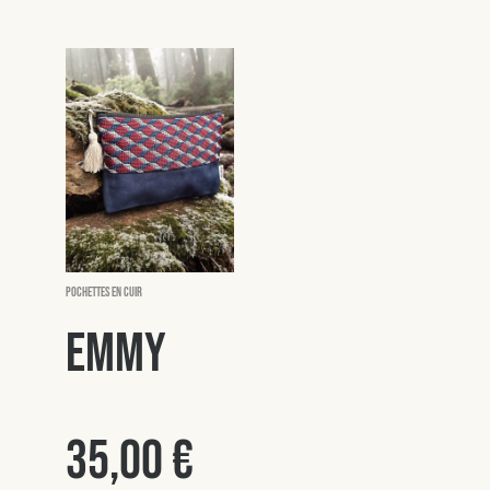
Pochettes en cuir
Emmy
35,00
€