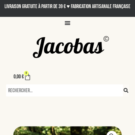
Aller
LIVRAISON GRATUITE À PARTIR DE 39 € ♥ Fabrication artisanale française
au
contenu
0
Panier
0,00
€
Rechercher