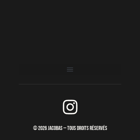
I
n
s
© 2026 JACOBAS — TOUS DROITS RÉSERVÉS