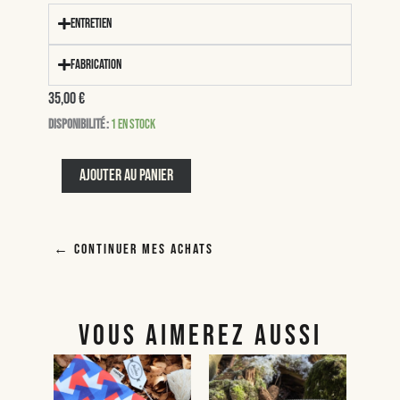
Entretien
Fabrication
35,00
€
quantité
Disponibilité :
1 en stock
de
Denise
Ajouter au panier
← Continuer mes achats
VOUS AIMEREZ AUSSI