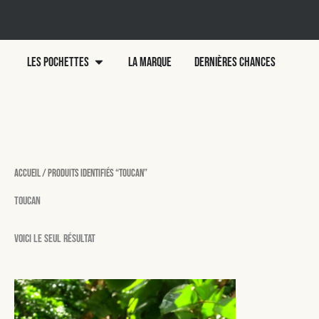
Aller
au
contenu
Ouvrir LES POCHETTES
LES POCHETTES
LA MARQUE
DERNIÈRES CHANCES
Accueil
/ Produits identifiés “Toucan”
Toucan
Voici le seul résultat