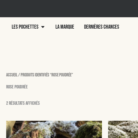
Aller
au
contenu
Ouvrir LES POCHETTES
LES POCHETTES
LA MARQUE
DERNIÈRES CHANCES
Accueil
/ Produits identifiés “rose poudrée”
rose poudrée
2 résultats affichés