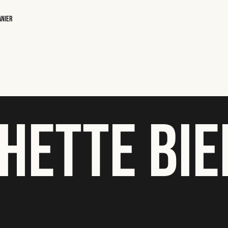
anier
HETTE BIE