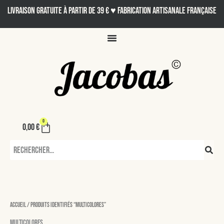
Aller
LIVRAISON GRATUITE À PARTIR DE 39 € ♥ Fabrication artisanale française
au
contenu
0
Panier
0,00
€
Rechercher
Accueil
/ Produits identifiés “multicolores”
multicolores