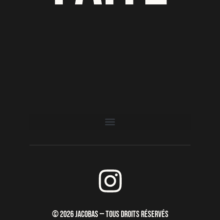
I
n
s
© 2026 JACOBAS — TOUS DROITS RÉSERVÉS