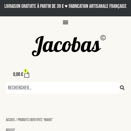
Aller
LIVRAISON GRATUITE À PARTIR DE 39 € ♥ Fabrication artisanale française
au
contenu
0
Panier
0,00
€
Rechercher
Accueil
/ Produits identifiés “Mauve”
Mauve