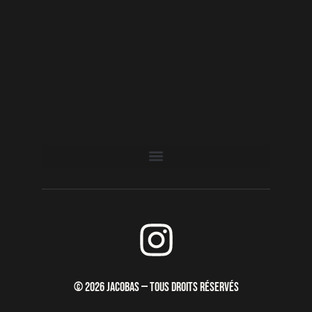
I
n
s
© 2026 JACOBAS — TOUS DROITS RÉSERVÉS