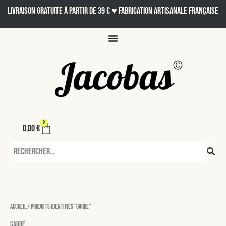
Aller
LIVRAISON GRATUITE À PARTIR DE 39 € ♥ Fabrication artisanale française
au
contenu
0
Panier
0,00
€
Rechercher
Accueil
/ Produits identifiés “garde”
garde