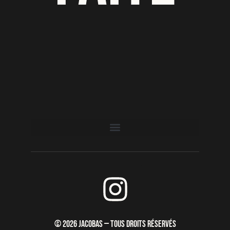
I
n
s
© 2026 JACOBAS — TOUS DROITS RÉSERVÉS