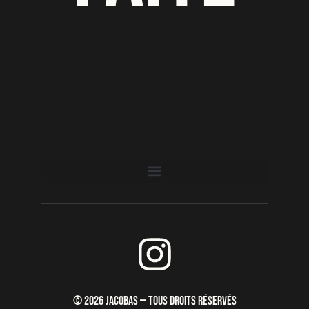
I
n
s
© 2026 JACOBAS — TOUS DROITS RÉSERVÉS