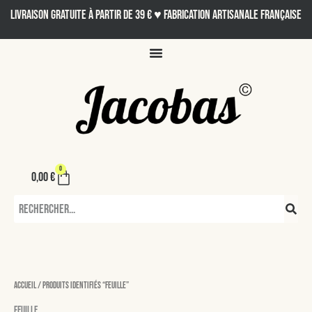
Aller
LIVRAISON GRATUITE À PARTIR DE 39 € ♥ Fabrication artisanale française
au
contenu
0
Panier
0,00
€
Rechercher
Accueil
/ Produits identifiés “feuille”
feuille