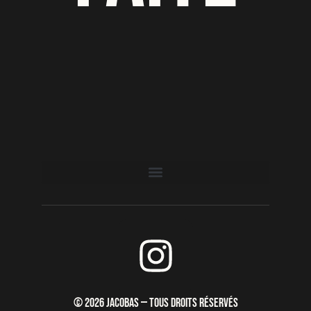
I
n
s
© 2026 JACOBAS — TOUS DROITS RÉSERVÉS