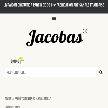
Aller
LIVRAISON GRATUITE À PARTIR DE 39 € ♥ Fabrication artisanale française
au
contenu
0
Panier
0,00
€
Rechercher
Accueil
/ Produits identifiés “chaussettes”
chaussettes