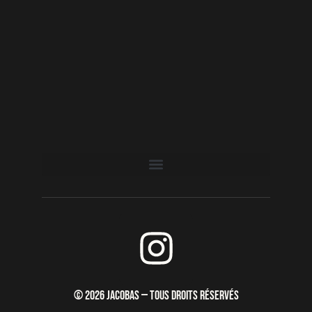
I
n
s
© 2026 JACOBAS — TOUS DROITS RÉSERVÉS