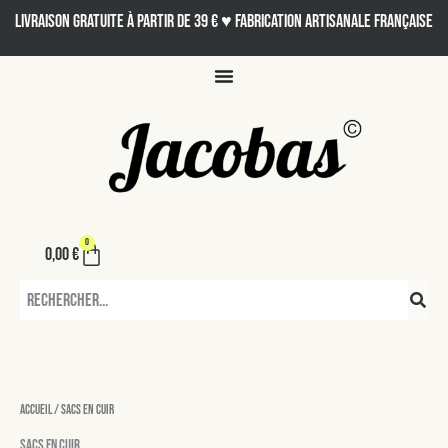
Aller
LIVRAISON GRATUITE À PARTIR DE 39 € ♥ Fabrication artisanale française
au
contenu
0
Panier
0,00
€
Rechercher
Accueil
/ Sacs en cuir
Sacs en cuir